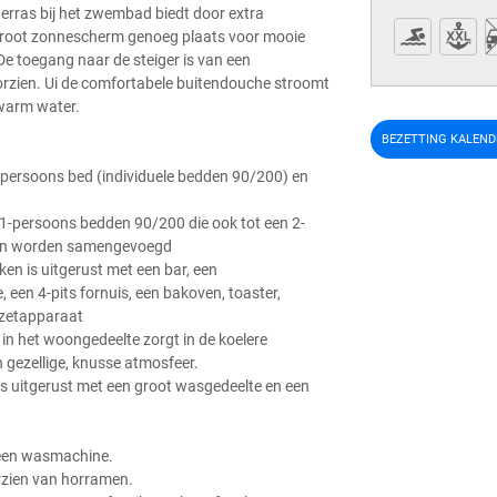
terras bij het zwembad biedt door extra
 groot zonnescherm genoeg plaats voor mooie
e toegang naar de steiger is van een
oorzien. Ui de comfortabele buitendouche stroomt
warm water.
BEZETTING KALEND
persoons bed (individuele bedden 90/200) en
1-persoons bedden 90/200 die ook tot een 2-
en worden samengevoegd
en is uitgerust met een bar, een
, een 4-pits fornuis, een bakoven, toaster,
ezetapparaat
in het woongedeelte zorgt in de koelere
n gezellige, knusse atmosfeer.
s uitgerust met een groot wasgedeelte en een
 een wasmachine.
orzien van horramen.