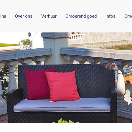
gina
Over ons
Verhuur
Onroerend goed
Infos
Omg