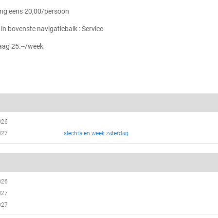
ting eens 20,00/persoon
s
in bovenste navigatiebalk : Service
aag 25.--/week
026
027
slechts en week zaterdag
026
027
027