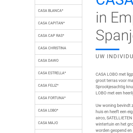
CASA BLANCA*
in Em
CASA CAPITAN*
Spanj
CASA CAP RAS*
CASA CHRISTINA
UW INDIVID
CASA DAWO
CASA ESTRELLA*
CASA LOBO met ligpl
groot terras voor m
CASA FELIZ*
Sprookjesachtig knu
LOBO met een heerlij
CASA FORTUNA*
Uw woning bevindt z
CASA LOBO*
huis en heeft een ei
airco, SATELLIETEN 
CASA MAJO
wintertuin en het gro
worden geopend en 