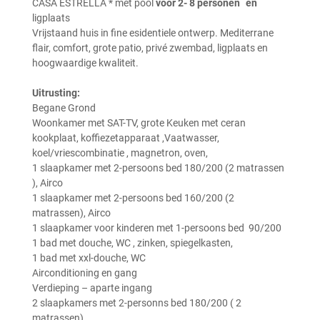
CASA ESTRELLA * met pool
voor 2- 8 personen en
ligplaats
Vrijstaand huis in fine esidentiele ontwerp. Mediterrane
flair, comfort, grote patio, privé zwembad, ligplaats en
hoogwaardige kwaliteit.
Uitrusting:
Begane Grond
Woonkamer met SAT-TV, grote Keuken met ceran
kookplaat, koffiezetapparaat ,Vaatwasser,
koel/vriescombinatie , magnetron, oven,
1 slaapkamer met 2-persoons bed 180/200 (2 matrassen
), Airco
1 slaapkamer met 2-persoons bed 160/200 (2
matrassen), Airco
1 slaapkamer voor kinderen met 1-persoons bed 90/200
1 bad met douche, WC , zinken, spiegelkasten,
1 bad met xxl-douche, WC
Airconditioning en gang
Verdieping – aparte ingang
2 slaapkamers met 2-personns bed 180/200 ( 2
matrassen),