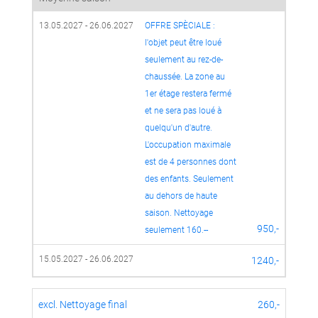
13.05.2027 - 26.06.2027
OFFRE SPÈCIALE :  
l'objet peut être loué 
seulement au rez-de-
chaussée. La zone au 
1er étage restera fermé 
et ne sera pas loué à 
quelqu'un d'autre. 
L'occupation maximale 
est de 4 personnes dont 
des enfants. Seulement 
au dehors de haute 
saison. Nettoyage 
950,-
seulement 160.--
15.05.2027 - 26.06.2027
1240,-
excl. Nettoyage final
260,-