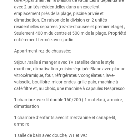
Une Appartment en la Maison de vacances indépendante
avec 2 unités résidentielles dans un excellent
emplacement prés de la plage, piscine privée et
climatisation. En raison de la division en 2 unités
résidentielles séparées (rez-de-chausée et premier étage) ,
Seulement 400 m du centre et 500 m de la plage. Propriété
entièrement fermée avec jardin .
Appartment rez-de-chaussée:
Séjour /salle á manger avec TV satellite dans le style
maritime, climatisation ,cuisine équipée Blanc avec plaque
vitrocéramique, four, réfrigérateur/congélateur, lave-
vaisselle, bouilloire, micor-ondes, grille-pain, machine à
café filtre et, au choix, une machine à capsules Nespresso
1 chambre avec lit double 160/200 ( 1 matelas), armoire,
climatisation
1 chambre d`enfants avec lit mezzanine et canapé-lit,
armoire
1 salle de bain avec douche, WT et WC