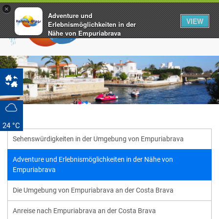
×
Adventure und
VIEW
Erlebnismöglichkeiten in der
Nähe von Empuriabrava
www.holiday-wings.com
FREE - In Google Play
24 °C
Sehenswürdigkeiten in der Umgebung von Empuriabrava
Adventure und Erlebnismöglichkeiten in der Nähe von
Empuriabrava
Die Umgebung von Empuriabrava an der Costa Brava
Anreise nach Empuriabrava an der Costa Brava