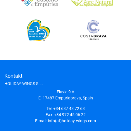
Kontakt
HOLIDAY-WINGS S.L.
Fluvia 9 A
E- 17487
Empuriabrava, Spain
Tel:
+34 637 43 72 63
Fax:
+34 972 45 06 22
E-mail:
info(at)holiday-wings.com