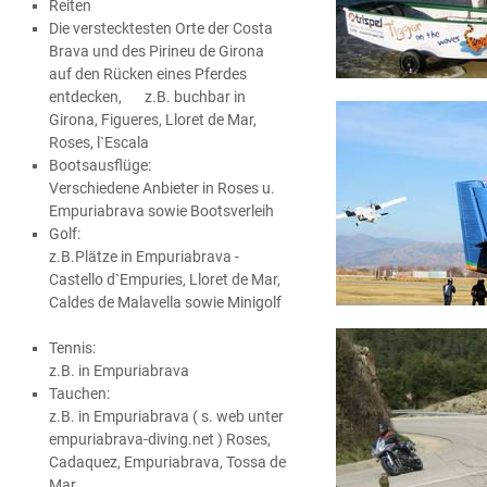
Reiten
Die verstecktesten Orte der Costa
Brava und des Pirineu de Girona
auf den Rücken eines Pferdes
entdecken,
z.B. buchbar in
Girona, Figueres, Lloret de Mar,
Roses, l`Escala
Bootsausflüge:
Verschiedene Anbieter in Roses u.
Empuriabrava sowie Bootsverleih
Golf:
z.B.Plätze in Empuriabrava -
Castello d`Empuries, Lloret de Mar,
Caldes de Malavella sowie Minigolf
Tennis:
z.B. in Empuriabrava
Tauchen:
z.B. in Empuriabrava ( s. web unter
empuriabrava-diving.net ) Roses,
Cadaquez, Empuriabrava, Tossa de
Mar