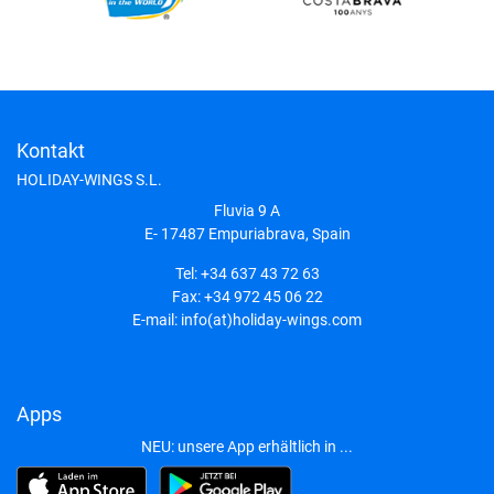
Kontakt
HOLIDAY-WINGS S.L.
Fluvia 9 A
E- 17487
Empuriabrava, Spain
Tel:
+34 637 43 72 63
Fax:
+34 972 45 06 22
E-mail:
info(at)holiday-wings.com
Apps
NEU: unsere App erhältlich in ...