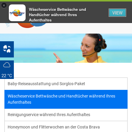
×
Wäscheservice Bettwäsche und
VIEW
Handtücher während Ihres
Aufenthaltes
www.holiday-wings.com
FREE - In Google Play
22 °C
Baby-Reiseausstattung und Sorglos-Paket
Wäscheservice Bettwäsche und Handtücher während Ihres
Aufenthaltes
Reinigungservice während Ihres Aufenthaltes
Honeymoon und Flitterwochen an der Costa Brava