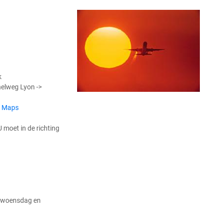
k
elweg Lyon ->
e Maps
U moet in de richting
, woensdag en