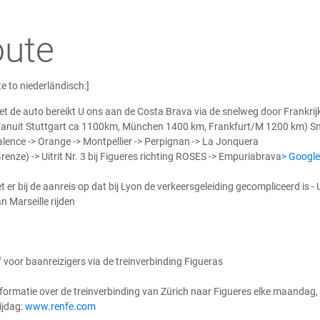
ute
e to niederländisch:]
t de auto bereikt U ons aan de Costa Brava via de snelweg door Frankrij
anuit Stuttgart ca 1100km, München 1400 km, Frankfurt/M 1200 km) Sn
lence -> Orange -> Montpellier -> Perpignan -> La Jonquera
renze) -> Uitrit Nr. 3 bij Figueres richting ROSES -> Empuriabrava
> Googl
t er bij de aanreis op dat bij Lyon de verkeersgeleiding gecompliceerd is - 
n Marseille rijden
 voor baanreizigers via de treinverbinding Figueras
formatie over de treinverbinding van Zürich naar Figueres elke maandag
ijdag:
www.renfe.com