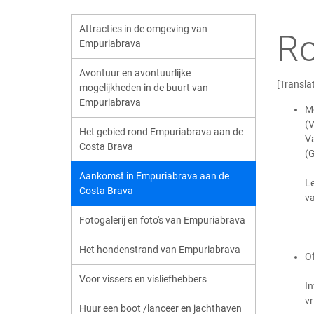
Attracties in de omgeving van
Ro
Empuriabrava
Avontuur en avontuurlijke
[Translat
mogelijkheden in de buurt van
Empuriabrava
Me
(V
Het gebied rond Empuriabrava aan de
Va
Costa Brava
(G
Aankomst in Empuriabrava aan de
Le
Costa Brava
va
Fotogalerij en foto's van Empuriabrava
Het hondenstrand van Empuriabrava
Of
Voor vissers en visliefhebbers
In
vr
Huur een boot /lanceer en jachthaven