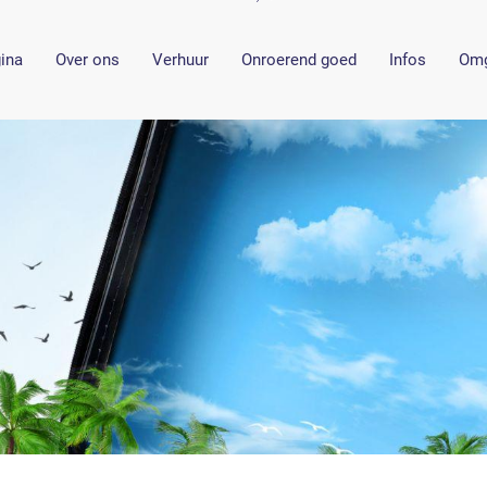
gina
Over ons
Verhuur
Onroerend goed
Infos
Omg