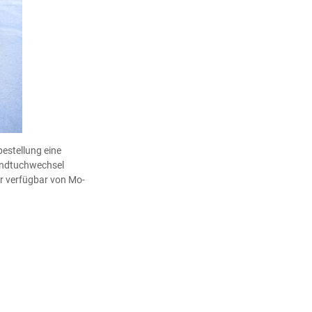
estellung eine
andtuchwechsel
r verfügbar von Mo-