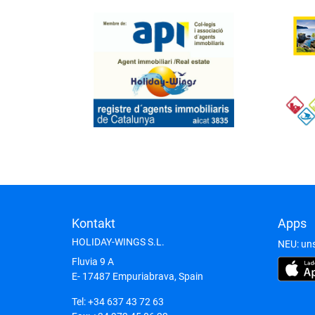
Kontakt
Apps
HOLIDAY-WINGS S.L.
NEU: unse
Fluvia 9 A
E- 17487
Empuriabrava, Spain
Tel:
+34 637 43 72 63