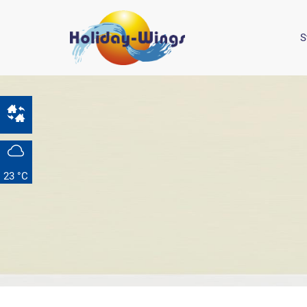
S
23 °C