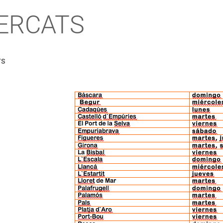
ERCATS
TS