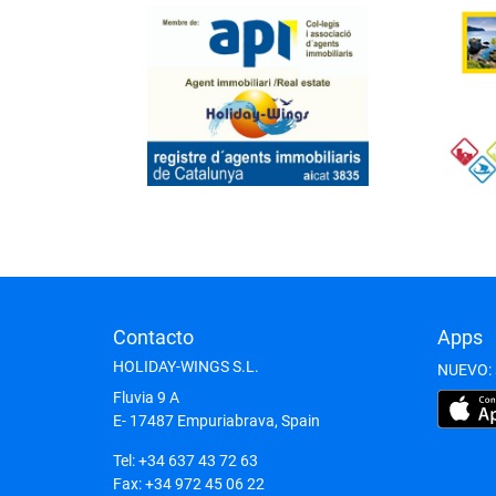
Contacto
Apps
HOLIDAY-WINGS S.L.
NUEVO: s
Fluvia 9 A
E- 17487
Empuriabrava, Spain
Tel:
+34 637 43 72 63
Fax:
+34 972 45 06 22